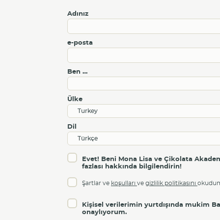
Adınız
e-posta
Ben …
Ülke
Dil
Evet! Beni Mona Lisa ve Çikolata Akademis
fazlası hakkında bilgilendirin!
Şartlar ve
koşulları
ve
gizlilik politikasını
okudum
Kişisel verilerimin yurtdışında mukim Ba
onaylıyorum.